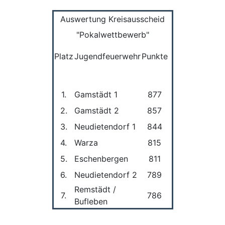
Auswertung Kreisausscheid
"Pokalwettbewerb"
Platz
Jugendfeuerwehr
Punkte
1.
Gamstädt 1
877
2.
Gamstädt 2
857
3.
Neudietendorf 1
844
4.
Warza
815
5.
Eschenbergen
811
6.
Neudietendorf 2
789
Remstädt /
7.
786
Bufleben