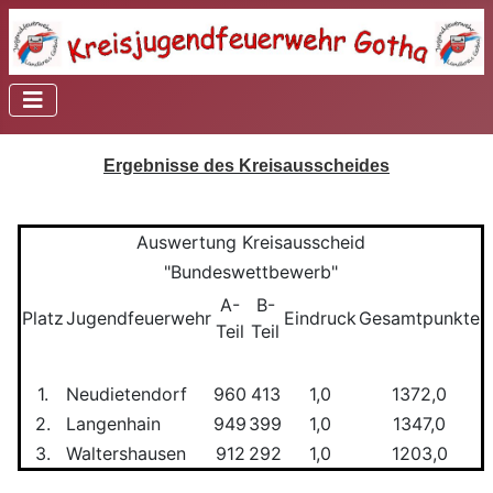
Ergebnisse des Kreisausscheides
Auswertung Kreisausscheid
"Bundeswettbewerb"
A-
B-
Platz
Jugendfeuerwehr
Eindruck
Gesamtpunkte
Teil
Teil
1.
Neudietendorf
960
413
1,0
1372,0
2.
Langenhain
949
399
1,0
1347,0
3.
Waltershausen
912
292
1,0
1203,0